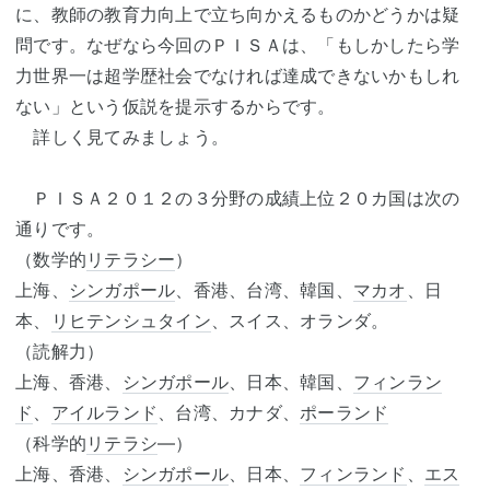
に、教師の教育力向上で立ち向かえるものかどうかは疑
問です。なぜなら今回のＰＩＳＡは、「もしかしたら学
力世界一は超学歴社会でなければ達成できないかもしれ
ない」という仮説を提示するからです。
詳しく見てみましょう。
ＰＩＳＡ２０１２の３分野の成績上位２０カ国は次の
通りです。
（数学的
リテラシー
）
上海、
シンガポール
、香港、台湾、韓国、
マカオ
、日
本、
リヒテンシュタイン
、スイス、オランダ。
（読解力）
上海、香港、
シンガポール
、日本、韓国、
フィンラン
ド
、
アイルランド
、台湾、カナダ、
ポーランド
（科学的
リテラシ
―）
上海、香港、
シンガポール
、日本、
フィンランド
、
エス