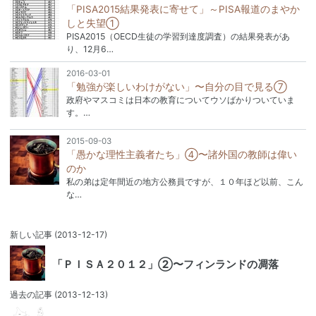
「PISA2015結果発表に寄せて」～PISA報道のまやか
しと失望①
PISA2015（OECD生徒の学習到達度調査）の結果発表があ
り、12月6…
2016-03-01
「勉強が楽しいわけがない」〜自分の目で見る⑦
政府やマスコミは日本の教育についてウソばかりついていま
す。…
2015-09-03
「愚かな理性主義者たち」④〜諸外国の教師は偉い
のか
私の弟は定年間近の地方公務員ですが、１０年ほど以前、こん
な…
新しい記事
(2013-12-17)
「ＰＩＳＡ２０１２」②〜フィンランドの凋落
過去の記事
(2013-12-13)