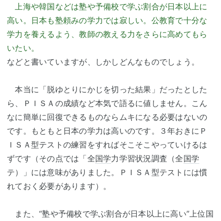
上海や韓国などは塾や予備校で学ぶ割合が日本以上に
高い。日本も塾頼みの学力では寂しい。公教育で十分な
学力を養えるよう、教師の教える力をさらに高めてもら
いたい。
などと書いていますが、しかしどんなものでしょう。
本当に「脱ゆとりにかじを切った結果」だったとした
ら、ＰＩＳＡの成績など本気で語るに値しません。こん
なに簡単に回復できるものならムキになる必要はないの
です。もともと日本の学力は高いのです。３年おきにＰ
ＩＳＡ型テストの練習をすればそこそこやっていけるは
ずです（その点では「全
国学
力学習状況調査（全
国学
テ）」には意味がありました。ＰＩＳＡ型テストには慣
れておく必要があります）。
また、“塾や予備校で学ぶ割合が日本以上に高い”上位国