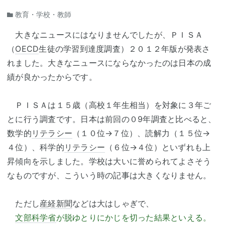
教育・学校・教師
大きなニュースにはなりませんでしたが、ＰＩＳＡ
（
OECD
生徒の学習到達度調査）２０１２年版が発表さ
れました。大きなニュースにならなかったのは日本の成
績が良かったからです。
ＰＩＳＡは１５歳（高校１年生相当）を対象に３年ご
とに行う調査です。日本は前回の０9年調査と比べると、
数学的
リテラシー
（１０位→７位）、読解力（１５位→
４位）、科学的
リテラシー
（６位→４位）といずれも上
昇傾向を示しました。学校は大いに誉められてよさそう
なものですが、こういう時の記事は大きくなりません。
ただし
産経新聞
などは大はしゃぎで、
文部科学省
が脱ゆとりにかじを切った結果といえる。